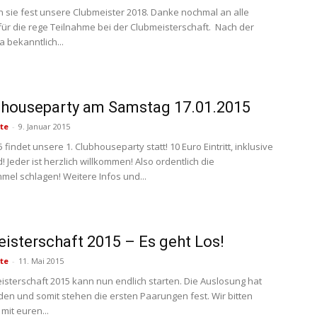
 sie fest unsere Clubmeister 2018. Danke nochmal an alle
 für die rege Teilnahme bei der Clubmeisterschaft. Nach der
ja bekanntlich...
bhouseparty am Samstag 17.01.2015
te
-
9. Januar 2015
 findet unsere 1. Clubhouseparty statt! 10 Euro Eintritt, inklusive
! Jeder ist herzlich willkommen! Also ordentlich die
el schlagen! Weitere Infos und...
isterschaft 2015 – Es geht Los!
te
-
11. Mai 2015
isterschaft 2015 kann nun endlich starten. Die Auslosung hat
den und somit stehen die ersten Paarungen fest. Wir bitten
mit euren...