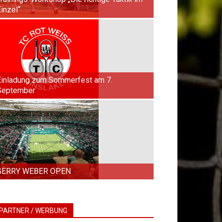
inzel“
Einladung zum Sommerfest am 7.
September
GERRY WEBER OPEN
PARTNER / WERBUNG