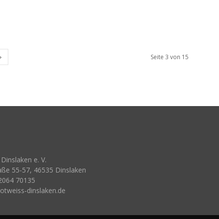
Seite 3 von 15
Dinslaken e. V.
aße 55-57, 46535 Dinslaken
 2064 70135
rotweiss‑dinslaken.de