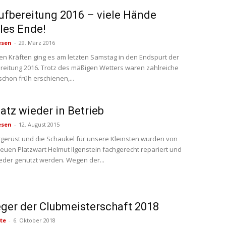
ufbereitung 2016 – viele Hände
les Ende!
esen
-
29. März 2016
ten Kräften ging es am letzten Samstag in den Endspurt der
reitung 2016. Trotz des mäßigen Wetters waren zahlreiche
schon früh erschienen,...
latz wieder in Betrieb
esen
-
12. August 2015
rgerüst und die Schaukel für unsere Kleinsten wurden von
uen Platzwart Helmut Ilgenstein fachgerecht repariert und
der genutzt werden. Wegen der...
eger der Clubmeisterschaft 2018
te
-
6. Oktober 2018