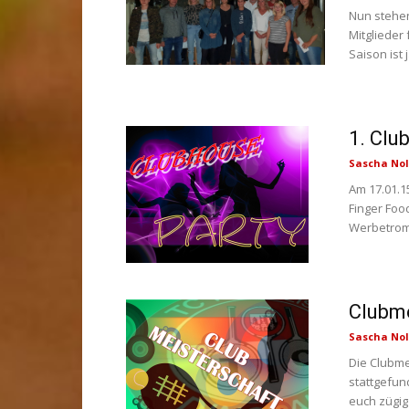
Nun stehen
Mitglieder
Saison ist 
1. Clu
Sascha Nol
Am 17.01.15
Finger Food
Werbetromm
Clubme
Sascha Nol
Die Clubme
stattgefun
euch zügig 