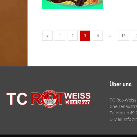
...
1
2
3
4
15
Über uns
TC Rot‑Weiss 
Gneisenaustr
Telefon: +49
E-Mail: info@