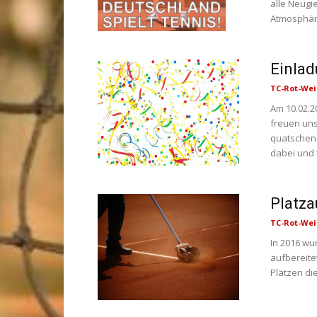
alle Neugie
Atmosphär
Einlad
TC-Rot-Wei
Am 10.02.2
freuen uns
quatschen 
dabei und t
Platza
TC-Rot-Wei
In 2016 wu
aufbereite
Plätzen die.