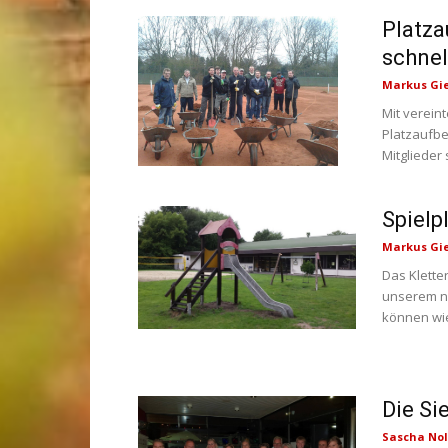
Platza
schnel
Markus Gi
Mit verein
Platzaufbe
Mitglieder 
Spielp
Markus Gi
Das Klette
unserem ne
können wie
Die Si
Sascha Nol