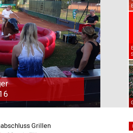
E
Weiss
Dinslaken
ger
16
abschluss Grillen