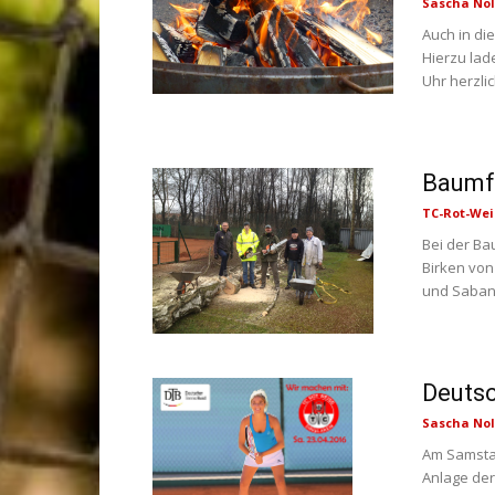
Sascha Nol
Auch in die
Hierzu lad
Uhr herzli
Baumfä
TC-Rot-Wei
Bei der Ba
Birken von
und Saban 
Deutsc
Sascha Nol
Am Samstag
Anlage der 