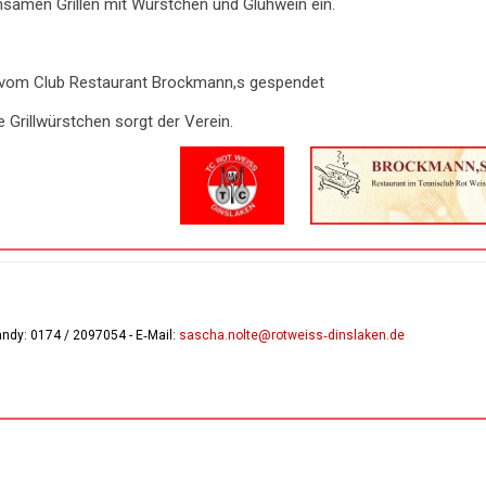
samen Grillen mit Würstchen und Glühwein ein.
.
 vom Club Restaurant Brockmann,s gespendet
e Grillwürstchen sorgt der Verein.
andy:
0174 / 2097054
- E‑Mail:
sascha.nolte@rotweiss‑dinslaken.de