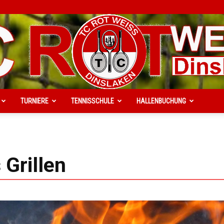
TURNIERE
TENNISSCHULE
HALLENBUCHUNG
TC
Grillen
Rot-