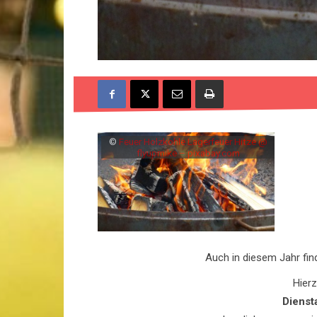
©
Feuer Holzkohle Lagerfeuer Hitze @
flyupmike – pixabay.com
Auch in diesem Jahr fin
Hierz
Dienst