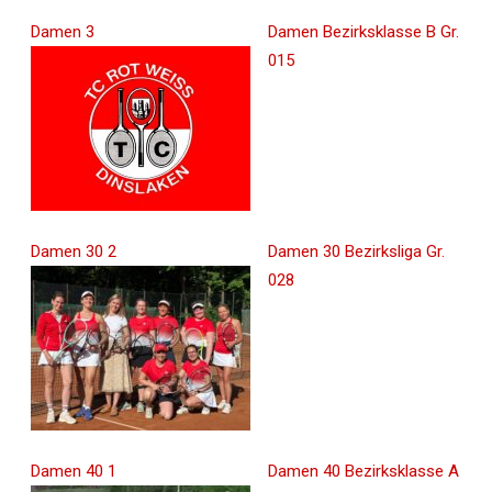
Damen 3
Damen Bezirksklasse B Gr.
015
Damen 30 2
Damen 30 Bezirksliga Gr.
028
Damen 40 1
Damen 40 Bezirksklasse A