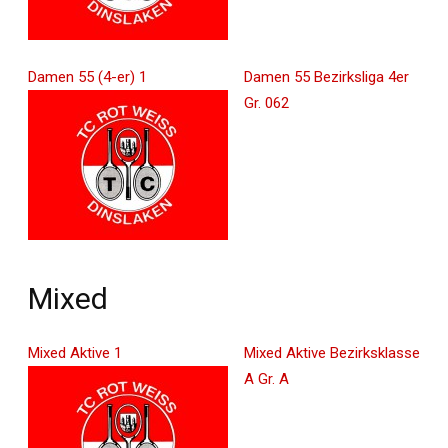
Damen 55 (4-er) 1
Damen 55 Bezirksliga 4er
Gr. 062
Mixed
Mixed Aktive 1
Mixed Aktive Bezirksklasse
A Gr. A