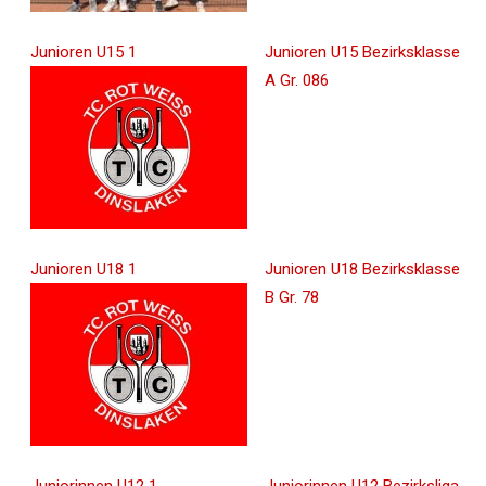
Junioren U15 1
Junioren U15 Bezirksklasse
A Gr. 086
Junioren U18 1
Junioren U18 Bezirksklasse
B Gr. 78