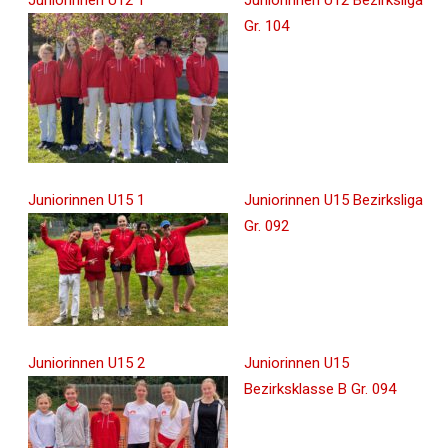
Juniorinnen U12 1
Juniorinnen U12 Bezirksliga
Gr. 104
Juniorinnen U15 1
Juniorinnen U15 Bezirksliga
Gr. 092
Juniorinnen U15 2
Juniorinnen U15
Bezirksklasse B Gr. 094