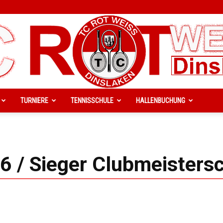
TURNIERE
TENNISSCHULE
HALLENBUCHUNG
TC
 / Sieger Clubmeisters
Rot-