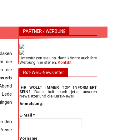
PARTNER / WERBUNG
slaken
Unterstützen sie uns, dann könnte auch ihre
ar die
Werbung hier stehen.
Kontakt
em die
Rot-Weiß-Newsletter
ewerb
 Abend
IHR WOLLT IMMER TOP INFORMIERT
SEIN?
Dann holt euch jetzt unseren
e Lede
Newsletter und die Kurz-News!
gingen
Anmeldung:
E-Mail
*
in den
Preise
Vorname