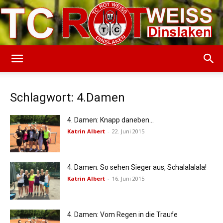
TC
Schlagwort: 4.Damen
Rot-
4. Damen: Knapp daneben…
Katrin Albert
-
22. Juni 2015
Weiss
4. Damen: So sehen Sieger aus, Schalalalala!
Katrin Albert
-
16. Juni 2015
Dinslaken
4. Damen: Vom Regen in die Traufe