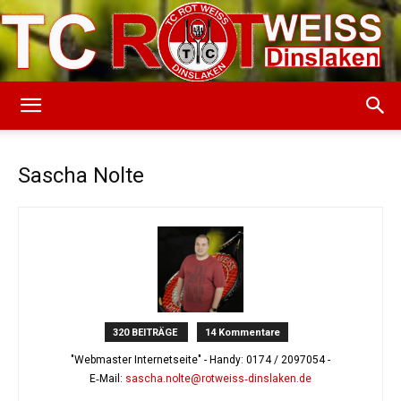
TC
Sascha Nolte
Rot-
Weiss
320 BEITRÄGE
14 Kommentare
"Webmaster Internetseite" - Handy:
0174 / 2097054
-
Dinslaken
E‑Mail:
sascha.nolte@rotweiss‑dinslaken.de