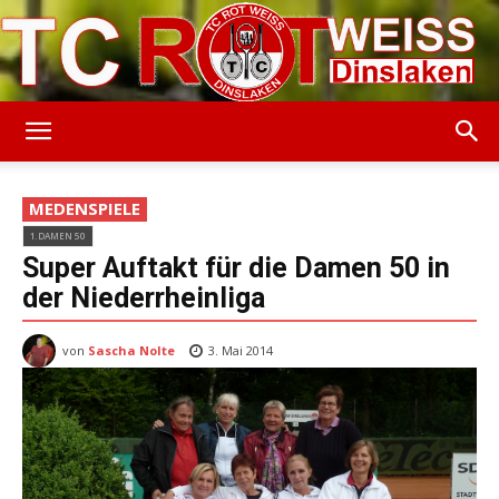
TC
MEDENSPIELE
1.DAMEN 50
Rot-
Super Auftakt für die Damen 50 in
der Niederrheinliga
von
Sascha Nolte
Weiss
3. Mai 2014
Dinslaken