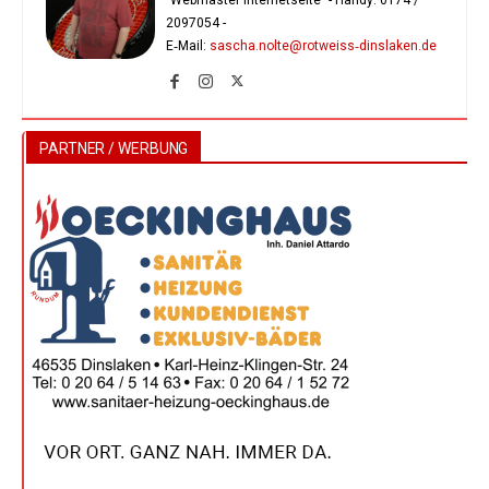
"Webmaster Internetseite" - Handy:
0174 /
2097054
-
E‑Mail:
sascha.nolte@rotweiss‑dinslaken.de
PARTNER / WERBUNG