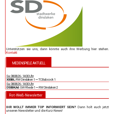
Unterstützen sie uns, dann könnte auch ihre Werbung hier stehen.
Kontakt
MEDENSPIELE AKTUELL
Sa. 08.08.26 - 14:00 Uhr
X00BL:
RW Dinslaken 1
—
TC Babcock 1
Sa. 08.08.26 - 14:00 Uhr
D50BKA4:
GW Rhede 1
—
RW Dinslaken 2
Rot-Weiß-Newsletter
IHR WOLLT IMMER TOP INFORMIERT SEIN?
Dann holt euch jetzt
unseren Newsletter und die Kurz-News!