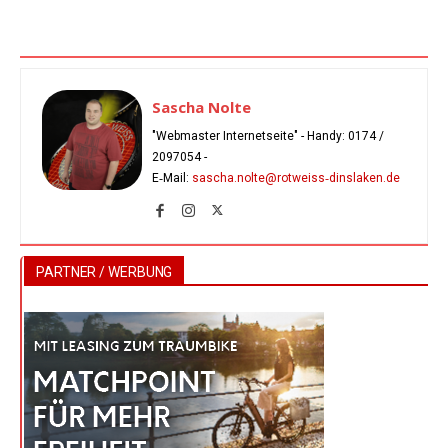
Sascha Nolte
"Webmaster Internetseite" - Handy:
0174 /
2097054
-
E‑Mail:
sascha.nolte@rotweiss‑dinslaken.de
PARTNER / WERBUNG