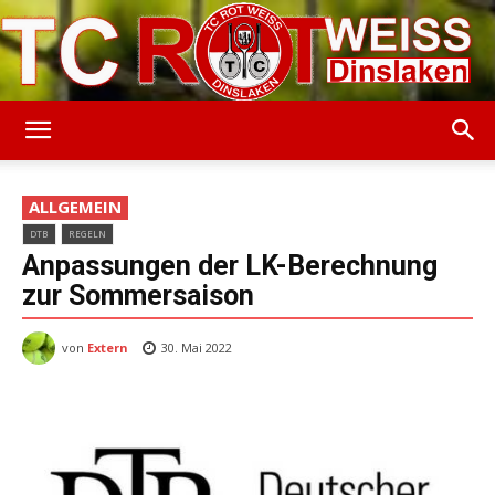
TC
ALLGEMEIN
DTB
REGELN
Rot-
Anpassungen der LK-Berechnung
zur Sommersaison
von
Extern
Weiss
30. Mai 2022
Dinslaken