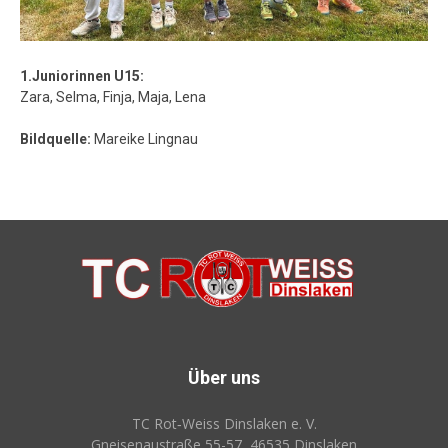
1.Juniorinnen U15:
Zara, Selma, Finja, Maja, Lena
Bildquelle:
Mareike Lingnau
Über uns
TC Rot‑Weiss Dinslaken e. V.
Gneisenaustraße 55-57, 46535 Dinslaken