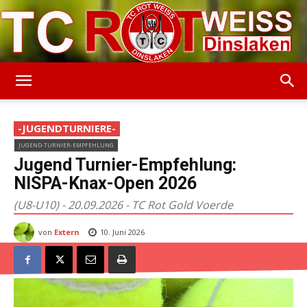
TC
-JUGENDTURNIERE-
JUGEND-TURNIER-EMPFEHLUNG
Rot-
Jugend Turnier-Empfehlung:
NISPA-Knax-Open 2026
(U8-U10) - 20.09.2026 - TC Rot Gold Voerde
Weiss
von
Extern
10. Juni 2026
Dinslaken