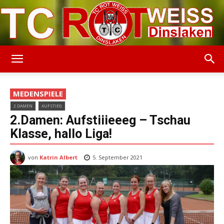
TC
MEDENSPIELE
2.DAMEN
AUFSTIEG
Rot-
2.Damen: Aufstiiieeeg – Tschau
Klasse, hallo Liga!
von
Katrin Albert
Weiss
5. September 2021
Dinslaken