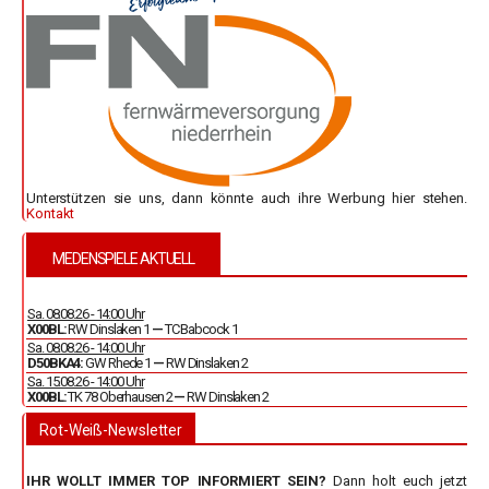
Unterstützen sie uns, dann könnte auch ihre Werbung hier stehen.
Kontakt
MEDENSPIELE AKTUELL
Sa. 08.08.26 - 14:00 Uhr
X00BL:
RW Dinslaken 1
—
TC Babcock 1
Sa. 08.08.26 - 14:00 Uhr
D50BKA4:
GW Rhede 1
—
RW Dinslaken 2
Sa. 15.08.26 - 14:00 Uhr
X00BL:
TK 78 Oberhausen 2
—
RW Dinslaken 2
Rot-Weiß-Newsletter
IHR WOLLT IMMER TOP INFORMIERT SEIN?
Dann holt euch jetzt