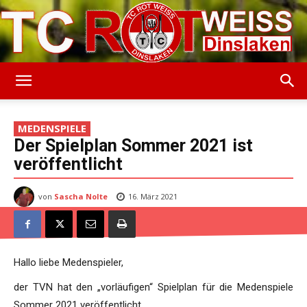
TC
MEDENSPIELE
Der Spielplan Sommer 2021 ist
Rot-
veröffentlicht
von
Sascha Nolte
16. März 2021
Weiss
Hallo liebe Medenspieler,
Dinslaken
der TVN hat den „vorläufigen“ Spielplan für die Medenspiele
Sommer 2021 veröffentlicht.