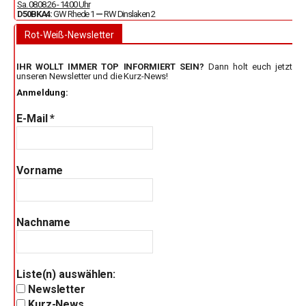
Sa. 08.08.26 - 14:00 Uhr
D50BKA4:
GW Rhede 1
—
RW Dinslaken 2
Rot-Weiß-Newsletter
IHR WOLLT IMMER TOP INFORMIERT SEIN?
Dann holt euch jetzt
unseren Newsletter und die Kurz-News!
Anmeldung:
E-Mail
*
Vorname
Nachname
Liste(n) auswählen:
Newsletter
Kurz-News