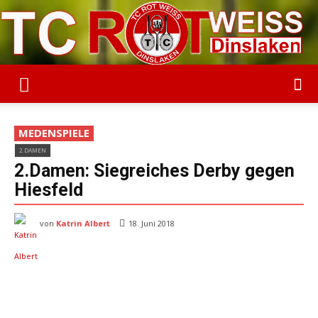
TC
MEDENSPIELE
2.DAMEN
Rot-
2.Damen: Siegreiches Derby gegen
Hiesfeld
von
Katrin Albert
Weiss
18. Juni 2018
Dinslaken