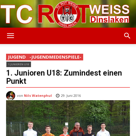
TC
JUGEND
-JUGENDMEDENSPIELE-
1.JUNIOREN U18
Rot-
1. Junioren U18: Zumindest einen
Punkt
von
Nils Watenphul
Weiss
29. Juni 2016
Dinslaken