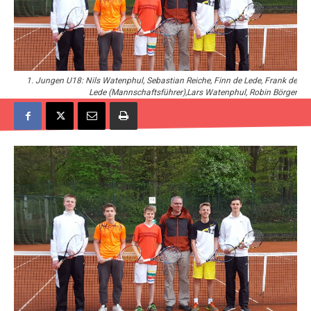
1. Jungen U18: Nils Watenphul, Sebastian Reiche, Finn de Lede, Frank de
Lede (Mannschaftsführer),Lars Watenphul, Robin Börger