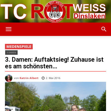
TC
MEDENSPIELE
3.DAMEN
Rot-
3. Damen: Auftaktsieg! Zuhause ist
es am schönsten…
von
Katrin Albert
Weiss
2. Mai 2016
Dinslaken