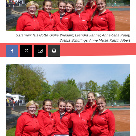
3.Damen: Isis Götte, Giulia Wiegard, Leandra Jänner, Anna-Lena Pauly,
Svenja Schürings, Anne Meise, Katrin Albert