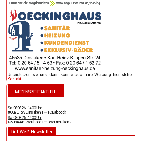
Unterstützen sie uns, dann könnte auch ihre Werbung hier stehen.
Kontakt
MEDENSPIELE AKTUELL
Sa. 08.08.26 - 14:00 Uhr
X00BL:
RW Dinslaken 1
—
TC Babcock 1
Sa. 08.08.26 - 14:00 Uhr
D50BKA4:
GW Rhede 1
—
RW Dinslaken 2
Rot-Weiß-Newsletter