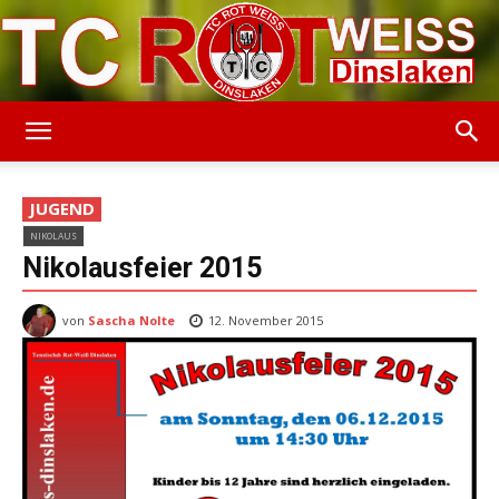
TC
JUGEND
NIKOLAUS
Rot-
Nikolausfeier 2015
von
Sascha Nolte
12. November 2015
Weiss
Dinslaken