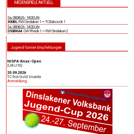
MEDENSPIELE AKTUELL
Sa. 08.08.26 - 14:00 Uhr
X00BL:
RW Dinslaken 1
—
TC Babcock 1
Sa. 08.08.26 - 14:00 Uhr
D50BKA4:
GW Rhede 1
—
RW Dinslaken 2
Jugend-Turnier Empfehlungen
NISPA-Knax-Open
(U8-U10)
20.09.2026
TC Rot-Gold Voerde
Anmeldung