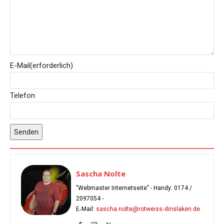
E-Mail
(erforderlich)
Telefon
Senden
Sascha Nolte
"Webmaster Internetseite" - Handy:
0174 /
2097054
-
E‑Mail:
sascha.nolte@rotweiss‑dinslaken.de