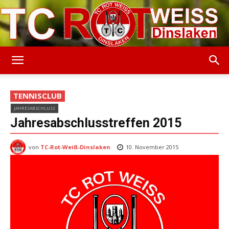
TC
TENNISCLUB
JAHRESABSCHLUSS
Rot-
Jahresabschlusstreffen 2015
von
TC-Rot-Weiß-Dinslaken
10. November 2015
Weiss
Dinslaken