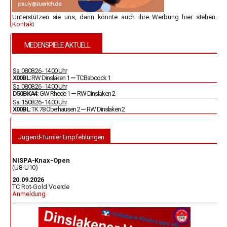
Unterstützen sie uns, dann könnte auch ihre Werbung hier stehen.
Kontakt
MEDENSPIELE AKTUELL
Sa. 08.08.26 - 14:00 Uhr
X00BL:
RW Dinslaken 1
—
TC Babcock 1
Sa. 08.08.26 - 14:00 Uhr
D50BKA4:
GW Rhede 1
—
RW Dinslaken 2
Sa. 15.08.26 - 14:00 Uhr
X00BL:
TK 78 Oberhausen 2
—
RW Dinslaken 2
Jugend-Turnier Empfehlungen
NISPA-Knax-Open
(U8-U10)
20.09.2026
TC Rot-Gold Voerde
Anmeldung