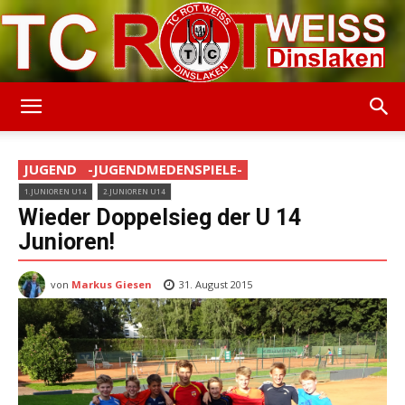
TC
JUGEND
-JUGENDMEDENSPIELE-
1.JUNIOREN U14
2.JUNIOREN U14
Rot-
Wieder Doppelsieg der U 14
Junioren!
von
Markus Giesen
Weiss
31. August 2015
Dinslaken