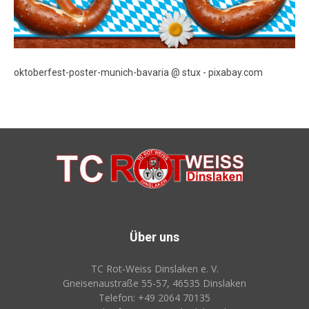
oktoberfest-poster-munich-bavaria @ stux - pixabay.com
Über uns
TC Rot‑Weiss Dinslaken e. V.
Gneisenaustraße 55-57, 46535 Dinslaken
Telefon: +49 2064 70135