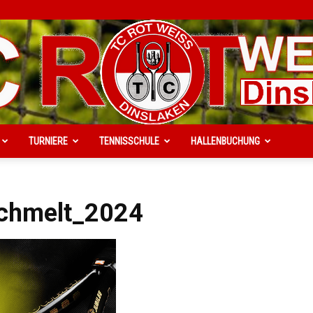
TURNIERE
TENNISSCHULE
HALLENBUCHUNG
TC
Schmelt_2024
Rot-