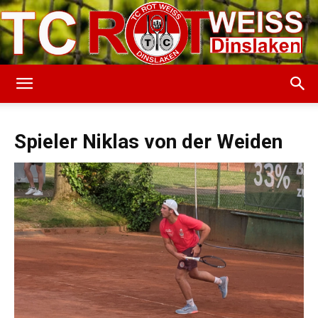
TC
Spieler Niklas von der Weiden
Rot-
Weiss
Dinslaken