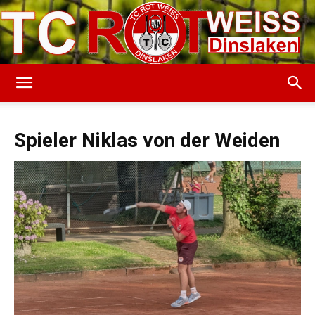
TC
Spieler Niklas von der Weiden
Rot-
Weiss
Dinslaken