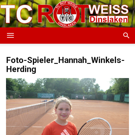
TC
Foto-Spieler_Hannah_Winkels-
Herding
Rot-
Weiss
Dinslaken