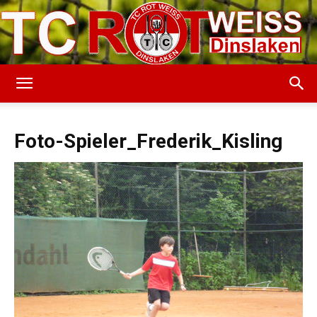
TC
Foto-Spieler_Frederik_Kisling
Rot-
Weiss
Dinslaken