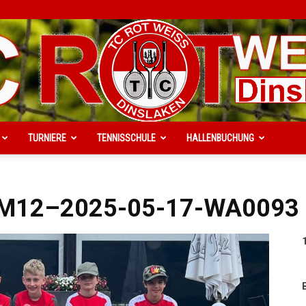
TURNIERE
TENNISSCHULE
HALLENBUCHUNG
TC
1.M12–2025-05-17-WA0093
Rot-