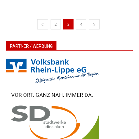
2
3
4
PARTNER / WERBUNG