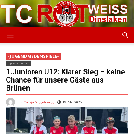
TC
-JUGENDMEDENSPIELE-
1.JUNIOREN U12
Rot-
1.Junioren U12: Klarer Sieg – keine
Chance für unsere Gäste aus
Brünen
Weiss
von
Tanja Vogelsang
19. Mai 2025
Dinslaken