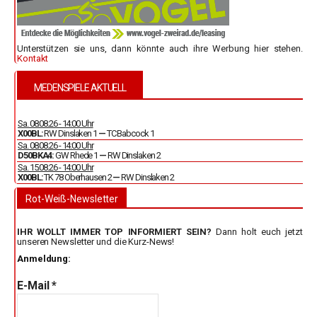
Unterstützen sie uns, dann könnte auch ihre Werbung hier stehen.
Kontakt
MEDENSPIELE AKTUELL
Sa. 08.08.26 - 14:00 Uhr
X00BL:
RW Dinslaken 1
—
TC Babcock 1
Sa. 08.08.26 - 14:00 Uhr
D50BKA4:
GW Rhede 1
—
RW Dinslaken 2
Sa. 15.08.26 - 14:00 Uhr
X00BL:
TK 78 Oberhausen 2
—
RW Dinslaken 2
Rot-Weiß-Newsletter
IHR WOLLT IMMER TOP INFORMIERT SEIN?
Dann holt euch jetzt
unseren Newsletter und die Kurz-News!
Anmeldung:
E-Mail
*