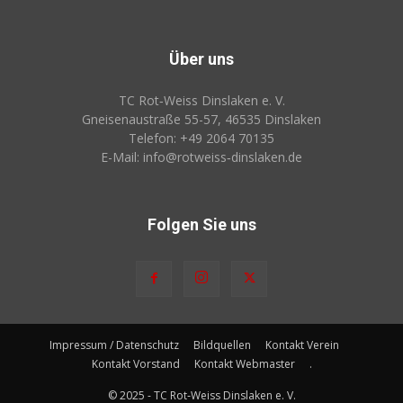
Über uns
TC Rot‑Weiss Dinslaken e. V.
Gneisenaustraße 55-57, 46535 Dinslaken
Telefon: +49 2064 70135
E-Mail: info@rotweiss‑dinslaken.de
Folgen Sie uns
Impressum / Datenschutz
Bildquellen
Kontakt Verein
Kontakt Vorstand
Kontakt Webmaster
.
© 2025 - TC Rot‑Weiss Dinslaken e. V.