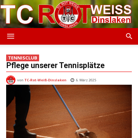
TC
TENNISCLUB
Pflege unserer Tennisplätze
Rot-
von
TC-Rot-Weiß-Dinslaken
6. März 2025
Weiss
Dinslaken