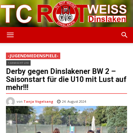
TC
-JUGENDMEDENSPIELE-
1.GEMISCHT U10
Rot-
Derby gegen Dinslakener BW 2 –
Saisonstart für die U10 mit Lust auf
mehr!!!
Weiss
von
Tanja Vogelsang
24. August 2024
Dinslaken