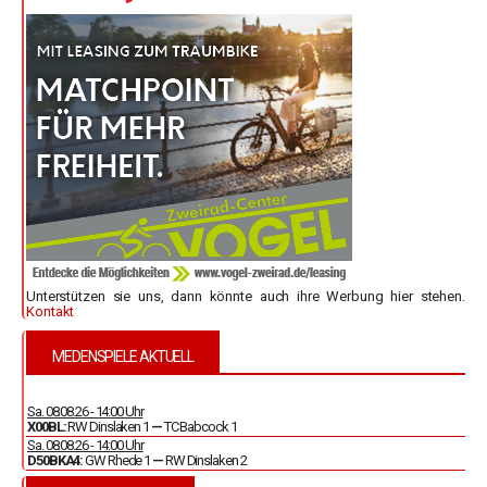
Unterstützen sie uns, dann könnte auch ihre Werbung hier stehen.
Kontakt
MEDENSPIELE AKTUELL
Sa. 08.08.26 - 14:00 Uhr
X00BL:
RW Dinslaken 1
—
TC Babcock 1
Sa. 08.08.26 - 14:00 Uhr
D50BKA4:
GW Rhede 1
—
RW Dinslaken 2