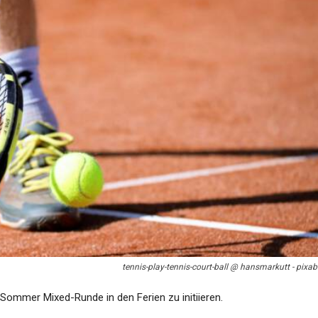
Weiss
Dinslaken
tennis-play-tennis-court-ball @ hansmarkutt - pixa
Sommer Mixed-Runde in den Ferien zu initiieren.