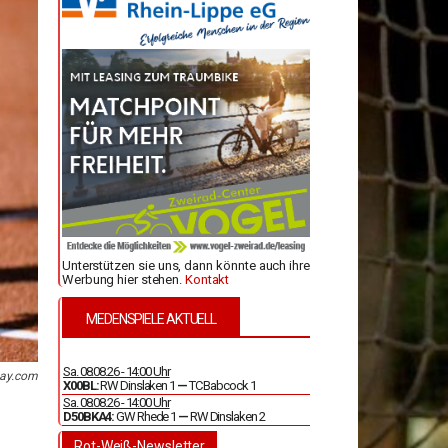
Unterstützen sie uns, dann könnte auch ihre
Werbung hier stehen.
Kontakt
MEDENSPIELE AKTUELL
Sa. 08.08.26 - 14:00 Uhr
bay.com
X00BL:
RW Dinslaken 1
—
TC Babcock 1
Sa. 08.08.26 - 14:00 Uhr
D50BKA4:
GW Rhede 1
—
RW Dinslaken 2
Rot-Weiß-Newsletter