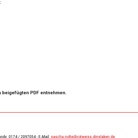
:
m beigefügten PDF entnehmen.
andy:
0174 / 2097054
- E‑Mail:
sascha.nolte@rotweiss‑dinslaken.de