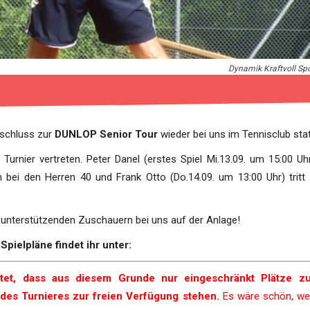
Dynamik Kraftvoll Sp
bschluss zur
DUNLOP Senior Tour
wieder bei uns im Tennisclub stat
Turnier vertreten. Peter Danel (erstes Spiel Mi.13.09. um 15:00 Uh
n bei den Herren 40 und Frank Otto (Do.14.09. um 13:00 Uhr) tritt 
n unterstützenden Zuschauern bei uns auf der Anlage!
pielpläne findet ihr unter:
htet, dass aus diesem Grunde nur eingeschränkt Plätze z
 des Turnieres zur freien Verfügung stehen.
Es wäre schön, we