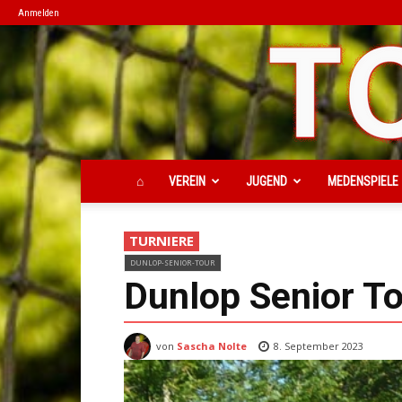
Anmelden
⌂
VEREIN
JUGEND
MEDENSPIELE
TURNIERE
DUNLOP-SENIOR-TOUR
Dunlop Senior T
von
Sascha Nolte
8. September 2023