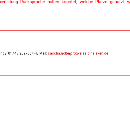
nierleitung Rücksprache halten könntet, welche Plätze genutzt 
andy:
0174 / 2097054
- E‑Mail:
sascha.nolte@rotweiss‑dinslaken.de