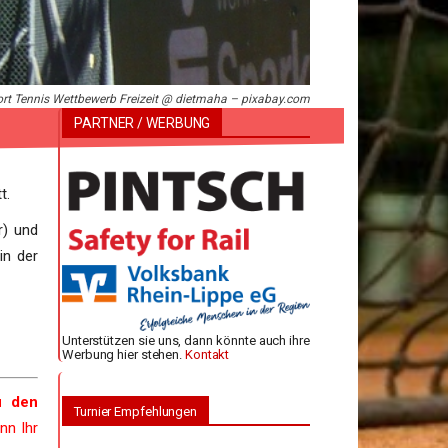
ort Tennis Wettbewerb Freizeit @ dietmaha – pixabay.com
PARTNER / WERBUNG
t.
r) und
in der
Unterstützen sie uns, dann könnte auch ihre
Werbung hier stehen.
Kontakt
u den
Turnier Empfehlungen
nn Ihr