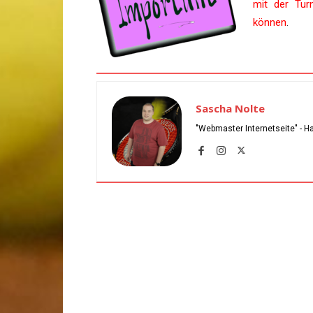
mit der Tur
können
.
Sascha Nolte
"Webmaster Internetseite" - H