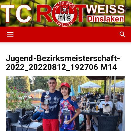
TC
Jugend-Bezirksmeisterschaft-
2022_20220812_192706 M14
Rot-
Weiss
Dinslaken