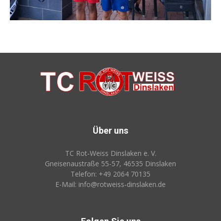
Über uns
TC Rot‑Weiss Dinslaken e. V.
Gneisenaustraße 55-57, 46535 Dinslaken
Telefon: +49 2064 70135
E-Mail: info@rotweiss‑dinslaken.de