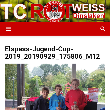
TC
Elspass-Jugend-Cup-
2019_20190929_175806_M12
Rot-
Weiss
Dinslaken