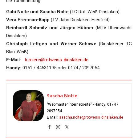
die Turnierleitung
Gabi Nolte und Sascha Nolte
(TC Rot-Weiß Dinslaken)
Vera Freeman-Kapp
(TV Jahn Dinslaken-Hiesfeld)
Reinhardt Schmitz und Jürgen Hübner
(MTV Rheinwacht
Dinslaken)
Christoph Lettgen und Werner Schowe
(Dinslakener TG
Blau-Weiß)
E-Mail:
turniere@rotweiss-dinslaken.de
Handy:
0151 / 44531195 oder 0174 / 2097054
Sascha Nolte
"Webmaster Internetseite" - Handy:
0174 /
2097054
-
E‑Mail:
sascha.nolte@rotweiss‑dinslaken.de