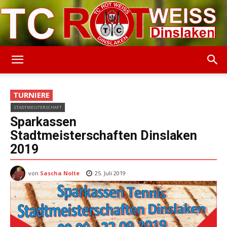
TC
TURNIERE
STADTMEISTERSCHAFT
Rot-
Sparkassen
Stadtmeisterschaften Dinslaken
2019
Weiss
von
Sascha Nolte
25. Juli 2019
Dinslaken