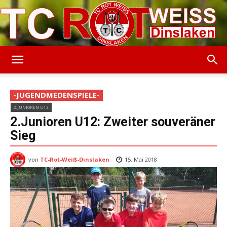
TC
-JUGENDMEDENSPIELE-
2.JUNIOREN U12
Rot-
2.Junioren U12: Zweiter souveräner
Sieg
von
TC-Rot-Weiß-Dinslaken
Weiss
15. Mai 2018
Dinslaken