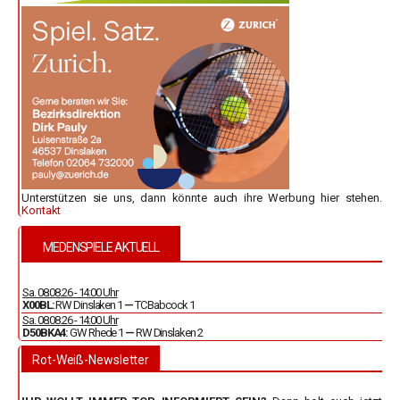
Unterstützen sie uns, dann könnte auch ihre Werbung hier stehen.
Kontakt
MEDENSPIELE AKTUELL
Sa. 08.08.26 - 14:00 Uhr
X00BL:
RW Dinslaken 1
—
TC Babcock 1
Sa. 08.08.26 - 14:00 Uhr
D50BKA4:
GW Rhede 1
—
RW Dinslaken 2
Rot-Weiß-Newsletter