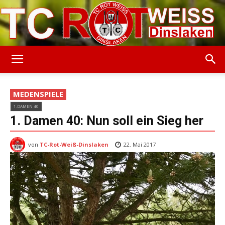
TC
MEDENSPIELE
1.DAMEN 40
Rot-
1. Damen 40: Nun soll ein Sieg her
von
TC-Rot-Weiß-Dinslaken
22. Mai 2017
Weiss
Dinslaken