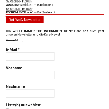
Sa. 08.08.26 - 14:00 Uhr
X00BL:
RW Dinslaken 1
—
TC Babcock 1
Sa. 08.08.26 - 14:00 Uhr
D50BKA4:
GW Rhede 1
—
RW Dinslaken 2
Rot-Weiß-Newsletter
IHR WOLLT IMMER TOP INFORMIERT SEIN?
Dann holt euch jetzt
unseren Newsletter und die Kurz-News!
Anmeldung:
E-Mail
*
Vorname
Nachname
Liste(n) auswählen: