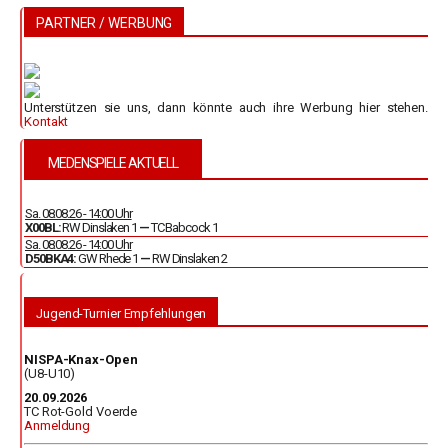
PARTNER / WERBUNG
Unterstützen sie uns, dann könnte auch ihre Werbung hier stehen.
Kontakt
MEDENSPIELE AKTUELL
Sa. 08.08.26 - 14:00 Uhr
X00BL:
RW Dinslaken 1
—
TC Babcock 1
Sa. 08.08.26 - 14:00 Uhr
D50BKA4:
GW Rhede 1
—
RW Dinslaken 2
Jugend-Turnier Empfehlungen
NISPA-Knax-Open
(U8-U10)
20.09.2026
TC Rot-Gold Voerde
Anmeldung