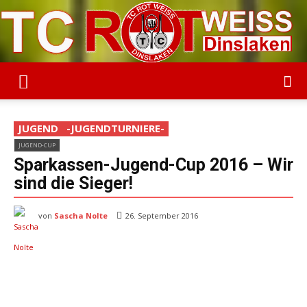
TC
JUGEND
-JUGENDTURNIERE-
JUGEND-CUP
Rot-
Sparkassen-Jugend-Cup 2016 – Wir
sind die Sieger!
von
Sascha Nolte
Weiss
26. September 2016
Dinslaken