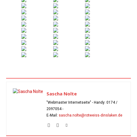
Sascha Nolte
"Webmaster Internetseite" - Handy:
0174 /
2097054
-
E‑Mail:
sascha.nolte@rotweiss‑dinslaken.de