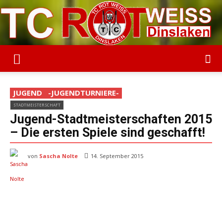
TC
JUGEND
-JUGENDTURNIERE-
STADTMEISTERSCHAFT
Rot-
Jugend-Stadtmeisterschaften 2015
– Die ersten Spiele sind geschafft!
von
Sascha Nolte
Weiss
14. September 2015
Dinslaken