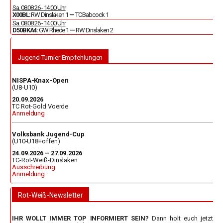
Sa. 08.08.26 - 14:00 Uhr
X00BL:
RW Dinslaken 1
—
TC Babcock 1
Sa. 08.08.26 - 14:00 Uhr
D50BKA4:
GW Rhede 1
—
RW Dinslaken 2
Jugend-Turnier Empfehlungen
NISPA-Knax-Open
(U8-U10)
20.09.2026
TC Rot-Gold Voerde
Anmeldung
Volksbank Jugend-Cup
(U10-U18+offen)
24.09.2026 – 27.09.2026
TC-Rot-Weiß-Dinslaken
Ausschreibung
Anmeldung
Rot-Weiß-Newsletter
IHR WOLLT IMMER TOP INFORMIERT SEIN?
Dann holt euch jetzt