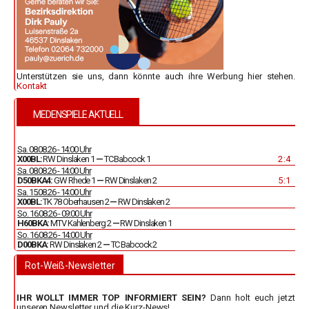
Unterstützen sie uns, dann könnte auch ihre Werbung hier stehen.
Kontakt
MEDENSPIELE AKTUELL
Sa. 08.08.26 - 14:00 Uhr
X00BL:
RW Dinslaken 1
—
TC Babcock 1
2 : 4
Sa. 08.08.26 - 14:00 Uhr
D50BKA4:
GW Rhede 1
—
RW Dinslaken 2
5 : 1
Sa. 15.08.26 - 14:00 Uhr
X00BL:
TK 78 Oberhausen 2
—
RW Dinslaken 2
So. 16.08.26 - 09:00 Uhr
H60BKA:
MTV Kahlenberg 2
—
RW Dinslaken 1
So. 16.08.26 - 14:00 Uhr
D00BKA:
RW Dinslaken 2
—
TC Babcock 2
Rot-Weiß-Newsletter
IHR WOLLT IMMER TOP INFORMIERT SEIN?
Dann holt euch jetzt
unseren Newsletter und die Kurz-News!