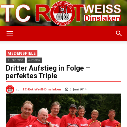
TC
MEDENSPIELE
1.HERREN 50
AUFSTIEG
Rot-
Dritter Aufstieg in Folge –
perfektes Triple
von
TC-Rot-Weiß-Dinslaken
Weiss
3. Juni 2014
Dinslaken